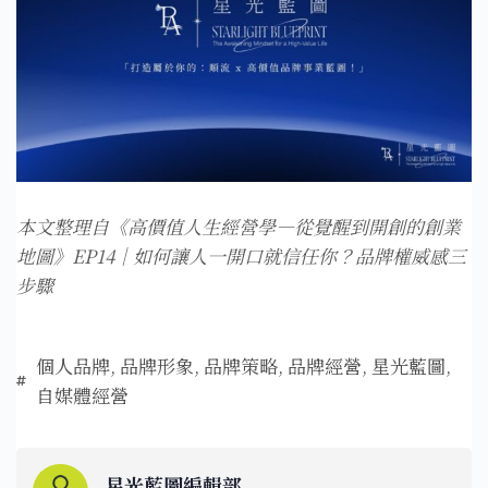
本文整理自《高價值人生經營學—從覺醒到開創的創業
地圖》EP14｜如何讓人一開口就信任你？品牌權威感三
步驟
個人品牌
,
品牌形象
,
品牌策略
,
品牌經營
,
星光藍圖
,
自媒體經營
星光藍圖編輯部