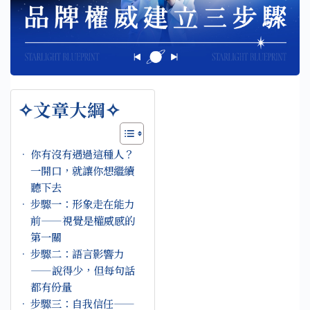
✧文章大綱✧
你有沒有遇過這種人？
一開口，就讓你想繼續
聽下去
步驟一：形象走在能力
前——視覺是權威感的
第一關
步驟二：語言影響力
——說得少，但每句話
都有份量
步驟三：自我信任——