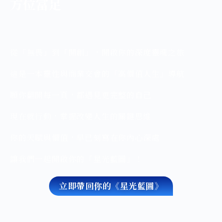
方位富足
從「無畏」到「開創」，開啟你的深度靈魂之旅
這是一本靈性與商業交會的「高價值人生」導航
願你翻開每一頁，都遇見更完整的自己
現在就行動，掌握改變人生的關鍵思維
你的天賦與價值，早已刻寫在你內心深處
讓我們一起開啟你的「星光藍圖」！
立即帶回你的《星光藍圖》