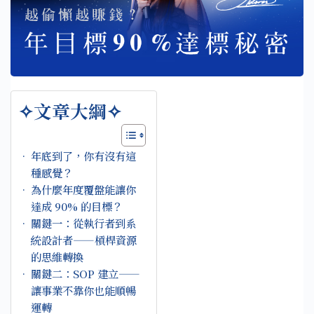
✧文章大綱✧
年底到了，你有沒有這
種感覺？
為什麼年度覆盤能讓你
達成 90% 的目標？
關鍵一：從執行者到系
統設計者——槓桿資源
的思維轉換
關鍵二：SOP 建立——
讓事業不靠你也能順暢
運轉