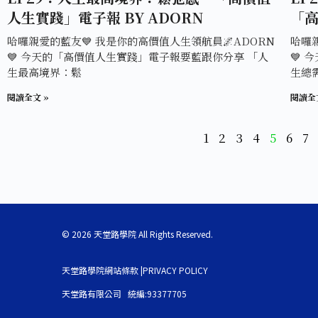
人生實踐」電子報 BY ADORN
「高
哈囉親愛的藍友💙 我是你的高價值人生領航員🌌ADORN
哈囉親
💙 今天的「高價值人生實踐」電子報要藍跟你分享 「人
💙
生最高境界：鬆
生總
閱讀全文 »
閱讀全
1
2
3
4
5
6
7
© 2026 天堂路學院 All Rights Reserved.
天堂路學院網站條款 |PRIVACY POLICY
天堂路有限公司 統編:93377705