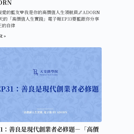
ORN
親愛的藍友💙我是你的高價值人生領航員🌌ADORN
 今天的「高價值人生實踐」電子報EP33要藍跟你分享
正的自律
文 »
31：善良是現代創業者必修題－「高價