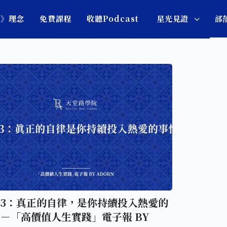
圖》理念
免費課程
收聽Podcast
星光見證
部
33：真正的自律，是你持續投入熱愛的
－「高價值人生實踐」電子報 BY