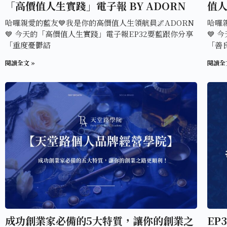
「高價值人生實踐」電子報 BY ADORN
值人
哈囉親愛的藍友💙我是你的高價值人生領航員🌌ADORN
哈囉
💙 今天的「高價值人生實踐」電子報EP32要藍跟你分享
💙
「重度憂鬱諮
「善
閱讀全文 »
閱讀全
成功創業家必備的5大特質，讓你的創業之
EP