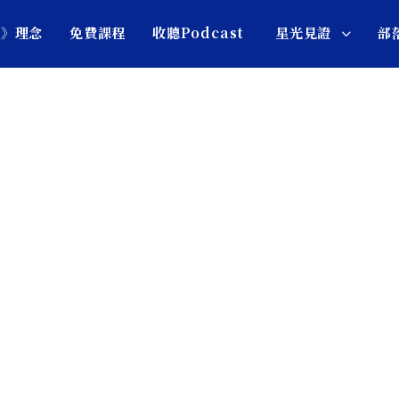
圖》理念
免費課程
收聽Podcast
星光見證
部