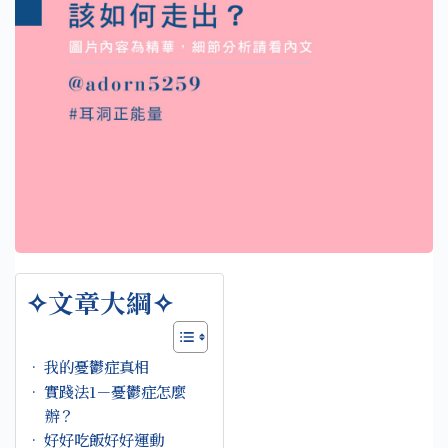
✧文章大綱✧
我的憂鬱症真相
實踐法1－憂鬱症怎麼
辦？
好好吃飯好好運動