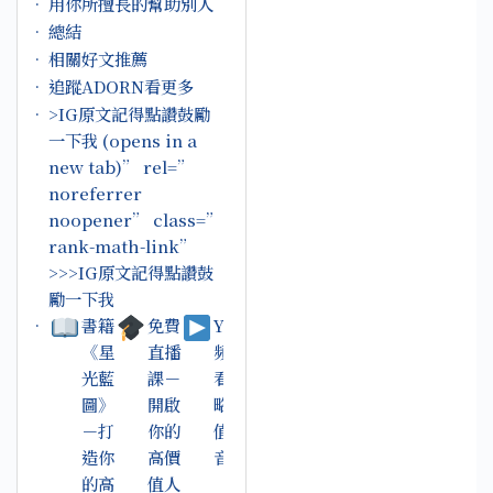
用你所擅長的幫助別人⁣
總結
相關好文推薦
追蹤ADORN看更多
>IG原文記得點讚鼓勵
一下我 (opens in a
new tab)” rel=”
noreferrer
noopener” class=”
rank-math-link”
>>>IG原文記得點讚鼓
勵一下我
書籍
免費
YouTube
《星
直播
頻道－收
光藍
課－
看品牌策
圖》
開啟
略與高價
－打
你的
值人生影
造你
高價
音內容
的高
值人