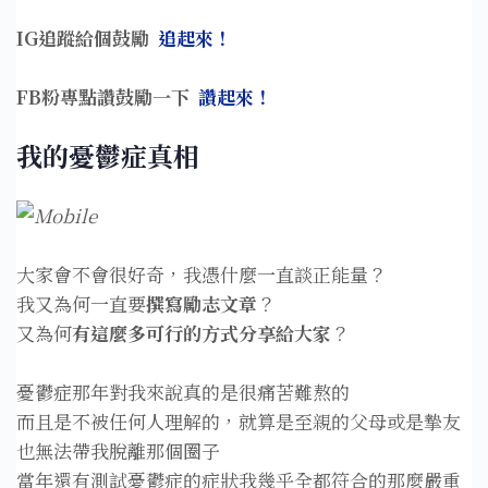
IG追蹤給個鼓勵
追起來！
FB粉專點讚鼓勵一下
讚起來！
我的憂鬱症真相
大家會不會很好奇，我憑什麼一直談正能量？⁣
我又為何一直要
撰寫勵志文章
？⁣
又為何
有這麼多可行的方式分享給大家
？
憂鬱症那年對我來說真的是很痛苦難熬的
而且是不被任何人理解的，就算是至親的父母或是摯友
也無法帶我脫離那個圈子⁣
當年還有測試憂鬱症的症狀我幾乎全都符合的那麼嚴重